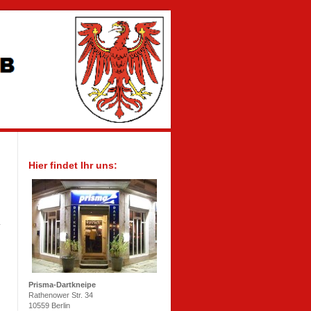
Hier findet Ihr uns:
Prisma-Dartkneipe
Rathenower Str. 34
10559 Berlin