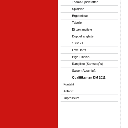
Teams/Spielstätten
Spielplan
Ergebnisse
Tabelle
Einzelrangliste
Doppelrangliste
180/171
Low Darts
High-Finnish
Rangliste (Samstag´s)
Saison-Abschluß
Qualifikanten DM 2011
Kontakt
Anfahrt
Impressum