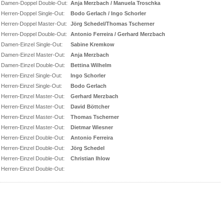
Damen-Doppel Double-Out:
Anja Merzbach / Manuela Troschka
Herren-Doppel Single-Out:
Bodo Gerlach / Ingo Schorler
Herren-Doppel Master-Out:
Jörg Schedel/Thomas Tscherner
Herren-Doppel Double-Out:
Antonio Ferreira / Gerhard Merzbach
Damen-Einzel Single-Out:
Sabine Kremkow
Damen-Einzel Master-Out:
Anja Merzbach
Damen-Einzel Double-Out:
Bettina Wilhelm
Herren-Einzel Single-Out:
Ingo Schorler
Herren-Einzel Single-Out:
Bodo Gerlach
Herren-Einzel Master-Out:
Gerhard Merzbach
Herren-Einzel Master-Out:
David Böttcher
Herren-Einzel Master-Out:
Thomas Tscherner
Herren-Einzel Master-Out:
Dietmar Wiesner
Herren-Einzel Double-Out:
Antonio Ferreira
Herren-Einzel Double-Out:
Jörg Schedel
Herren-Einzel Double-Out:
Christian Ihlow
Herren-Einzel Double-Out: