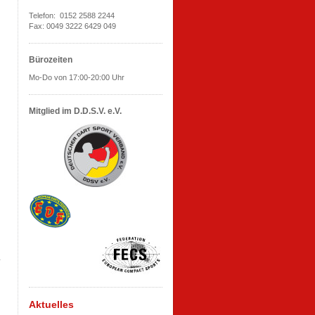
Telefon: 0152 2588 2244
Fax: 0049 3222 6429 049
Bürozeiten
Mo-Do von 17:00-20:00 Uhr
Mitglied im D.D.S.V. e.V.
Aktuelles